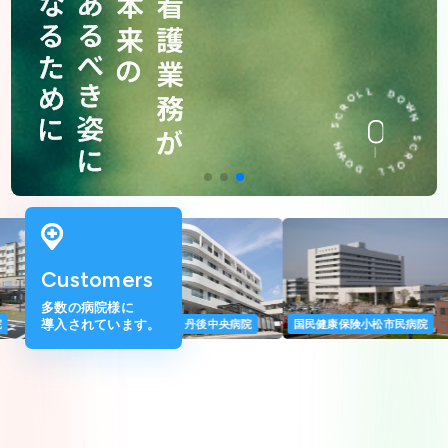
O
L
L
R
C
D
S
O
W
N
W
N
O
S
D
C
R
L
O
L
Customers
多数の病院様に
導入されています。
道厚生連 帯広厚生病院
京都府立医科大学附属病院
公立丹南病院