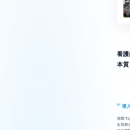
看護
本質
01
導
当院で
を目的