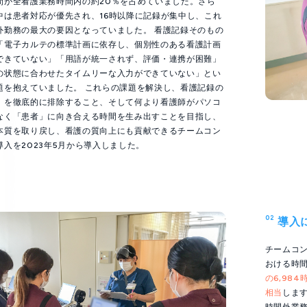
間が全看護業務時間内の約20％を占めていました。さら
中は患者対応が優先され、16時以降に記録が集中し、これ
外勤務の最大の要因となっていました。 看護記録そのもの
「電子カルテの標準計画に依存し、個別性のある看護計画
できていない」「用語が統一されず、評価・連携が困難」
の状態に合わせたタイムリーな入力ができていない」とい
題を抱えていました。 これらの課題を解決し、看護記録の
」を徹底的に排除すること、そして何より看護師がパソコ
なく「患者」に向き合える時間を生み出すことを目指し、
本質を取り戻し、看護の質向上にも貢献できるチームコン
導入を2023年5月から導入しました。
02
導入
チームコ
おける時
の6,98
相当
しま
時間外業務