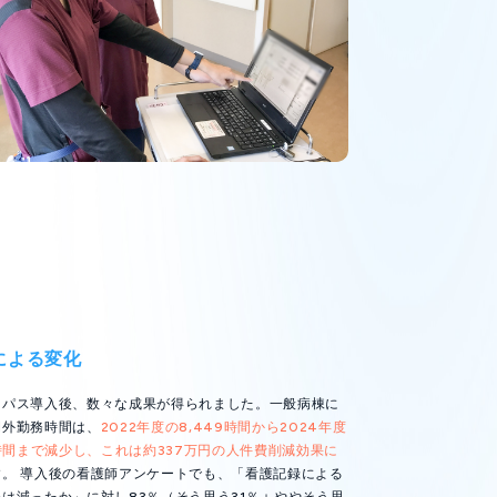
による変化
ンパス導入後、数々な成果が得られました。一般病棟に
間外勤務時間は、
2022年度の8,449時間から2024年度
4時間まで減少し、これは約337万円の人件費削減効果に
す。 導入後の看護師アンケートでも、「看護記録による
は減ったか」に対し83％（そう思う31％＋ややそう思