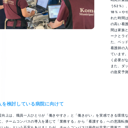
う52％）
18％＋や
れた時間
の高い看
間は家族
ークとラ
た、ベッ
看護師の
ています
く必要が
また、ダッ
の急変予
入を検討している病院に向けて
質向上は、職員一人ひとりが「働きやすさ」と「働きがい」を実感できる環境
に、チームコンパスの導入を通じて「業務する」から「看護する」への意識転
ないか」という不安もありましたが、チームコンパスは操作が非常に簡単で、