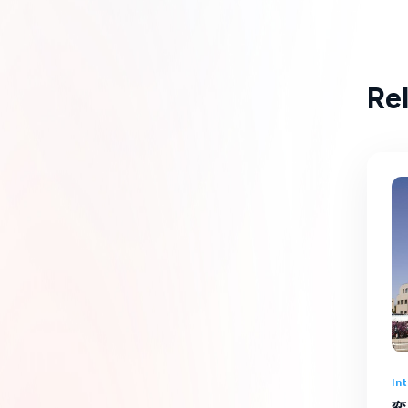
Re
In