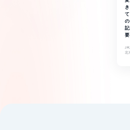
変
き
て
の
記
要
J
北