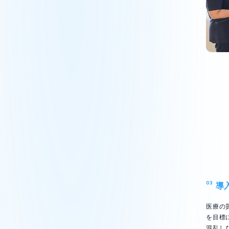
03
導
医療の
を目標
混乱し