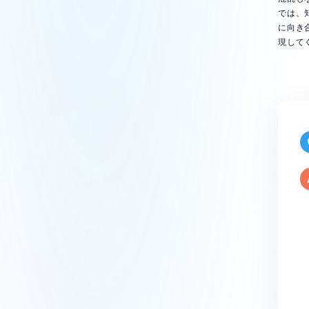
では、
に向き
現して