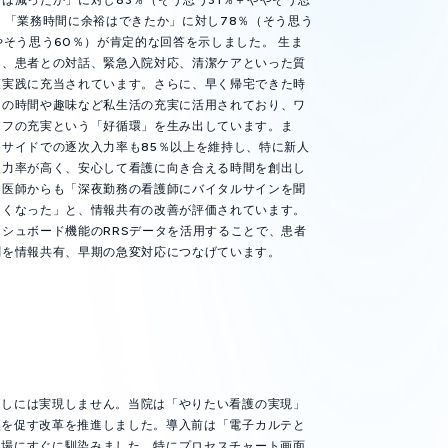
、「業務時間に余裕はできたか」に対し78％（そう思う
やそう思う60％）が肯定的な回答を示しました。 生ま
は、患者との対話、緊急入院対応、清潔ケアといった質
護実践に充当されています。さらに、早く帰宅できた時
との時間や趣味など私生活の充実に活用されており、ワ
イフの充実という「好循環」を生み出しています。ま
ドサイドでの逐次入力率も85％以上を維持し、特に新人
入力率が高く、安心して看護に向き合える時間を創出し
。医師からも「深夜勤務の看護師にバイタルサインを聞
なくなった」と、情報共有の改善が評価されています。
シュボード機能のRRSデータを活用することで、患者
測を情報共有、早期の急変対応につなげています。
なしには実現しません。当院は「やりたい看護の実現」
換を促す改革を推進しました。導入前は「電子カルテと
現場にすぐに馴染みました。特にプロセスチャート画面