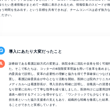
知りたい患者情報がまとめて一画面に表示されるため、情報収集のスピードが格
合う時間を生み出す」という目標を共有できれば、チームコンパスは必ず強力
ください。
導入にあたり大変だったこと
診療録である看護記録方式の変更は、病院全体に混乱や反発を招く可能
た。そこで私たちは、コッターの8段階変革理論を用いて改革を進めま
内委員会で説明し、変革の必要性の理解と協力を得て予算確保につなげま
置し、看護記録委員会が中心となり活動を開始。医師には院内クリニカ
メディカルへは看護部長が、導入目的を明確に説明し、全職員への浸透
なり部署に出向いて丁寧な指導を繰り返しました。医師向けには運用説
過表へ移行するアイコンを増やすなど、「ワンクリックでも少なくする
担当者といった協力支援者の支えもあり、組織的な戦略を徹底した結果
ることができたと実感しています。