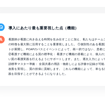
導入にあたり最も重要視した点（機能）
看護師が看護に向き合える時間を生み出すことに加え、私たちはチーム
の特徴を最大限に活用することを重要視しました。 ①個別性のある看護
トが展開し、PCAPのパスとイベントによって、画一的ではない、患者
②看護ナビ機能による質の標準化： 看護ナビ機能の搭載により、個人
い質の看護実践を行えるようにサポートします。また、逐次入力によっ
語標準マスター準拠： 全国共通の用語・物差しによる評価や記録が可
改善を実現し、質の担保に貢献します。 これらの機能によって、単な
践を目指すことができるようになりました。