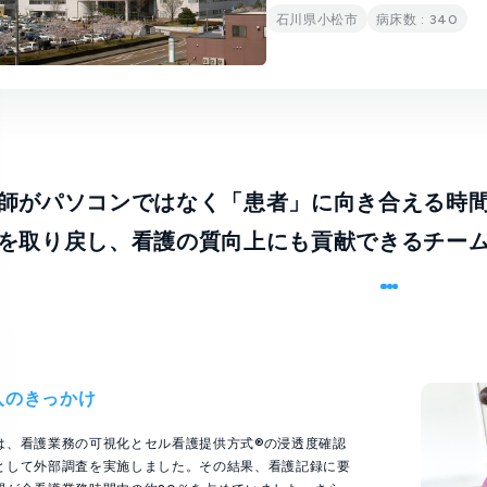
石川県小松市
病床数 : 340
師がパソコンではなく「患者」に向き合える時
を取り戻し、看護の質向上にも貢献できるチー
入のきっかけ
は、看護業務の可視化とセル看護提供方式®の浸透度確認
として外部調査を実施しました。その結果、看護記録に要