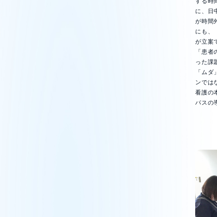
する時
に、日
が時間
にも、
が立案
「患者
った課
「ムダ
ンでは
看護の
パスの